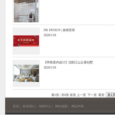
DK DESIGN | 放假安排
2020/1/18
【帝凯室内设计】沈阳江山云著别墅
2020/1/18
第1页 / 共6页
首页
上一页
下一页
尾页
首页 |
联系我们 |
招聘中心 |
网站地图 |
网站声明